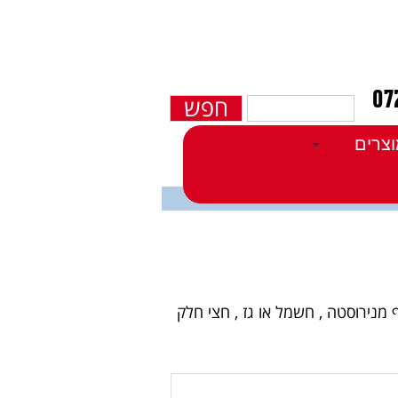
חפש
צרים
 מנירוסטה , חשמל או גז , חצי חלק