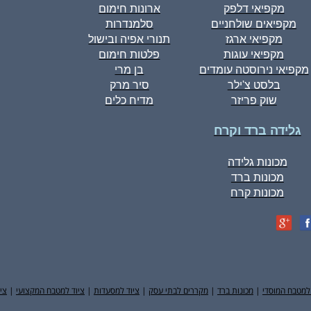
מקפיאי דלפק
ארונות חימום
מקפיאים שולחניים
סלמנדרות
מקפיאי ארגז
תנורי אפיה ובישול
מקפיאי עוגות
פלטות חימום
מקפיאי נירוסטה עומדים
בן מרי
בלסט צ'ילר
סיר מרק
שוק פריזר
מדיח כלים
גלידה ברד וקרח
מכונות גלידה
מכונות ברד
מכונות קרח
למטבח המוסדי
|
מכונות ברד
|
מקררים לבתי עסק
|
ציוד למסעדות
|
ציוד למטבח המקצועי
|
צי