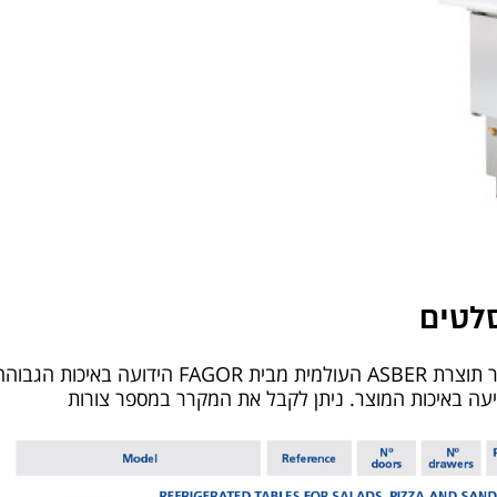
סלטים
מקררי דלפק עומק 60 מנוע ימין - מקרר תוצרת ASBER הע
ה באיכות המוצר. ניתן לקבל את המקרר במספר צורות