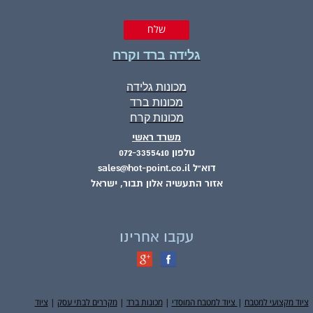
גלידה ברד וקרח
מכונות גלידה
מכונות ברד
מכונות קרח
משרד ראשי
טלפון 072-3355410
דוא"ל sales@hot-point.co.il
אזור התעשיה אלון תבור, ישראל
עקבו אחרינו
ציוד מקצועי למטבח
|
ציוד למטבח המוסדי
|
מכונות ברד
|
מקררים לבתי עסק
|
ציוד