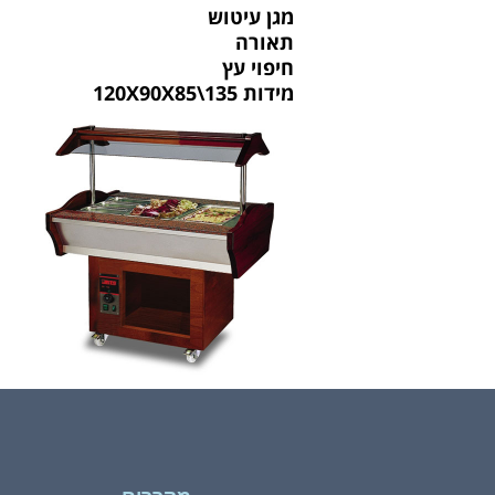
מגן עיטוש
תאורה
חיפוי עץ
מידות 135\85
X
90
X
120