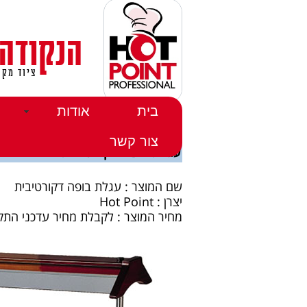
הנקודה
ציוד מקצ
בית
אודות
דף הבית
>>
חנות העודפים
>>
הנקודה החמה - עודפים
>>
צור קשר
עגלת בופה דקורטיבית
שם המוצר : עגלת בופה דקורטיבית
יצרן : Hot Point
מחיר המוצר : לקבלת מחיר עדכני התקשר 355410